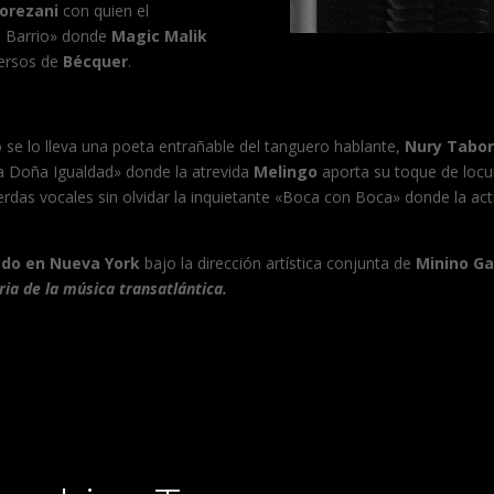
orezani
con quien el
i Barrio» donde
Magic Malik
versos de
Bécquer
.
o se lo lleva una poeta entrañable del tanguero hablante,
Nury Tabo
a Doña Igualdad» donde la atrevida
Melingo
aporta su toque de locu
das vocales sin olvidar la inquietante «Boca con Boca» donde la ac
ado en Nueva York
bajo la dirección artística conjunta de
Minino Ga
ia de la música transatlántica.