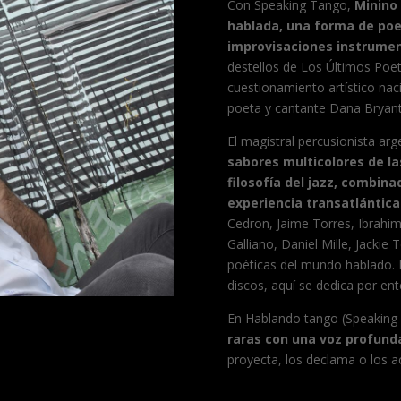
Con Speaking Tango,
Minino 
hablada, una forma de poe
improvisaciones instrumen
destellos de Los Últimos Poe
cuestionamiento artístico na
poeta y cantante Dana Bryant,
El magistral percusionista ar
sabores multicolores de las
filosofía del jazz, combin
experiencia transatlántica
Cedron, Jaime Torres, Ibrahi
Galliano, Daniel Mille, Jacki
poéticas del mundo hablado. 
discos, aquí se dedica por ente
En Hablando tango (Speaking
raras con una voz profunda
proyecta, los declama o los aca