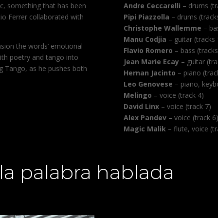
c, something that has been
Andre Ceccarelli
– drums (tra
io Ferrer collaborated with
Pipi Piazzolla
– drums (tracks
Christophe Wallemme
– bas
Manu Codjia
– guitar (tracks 
nsion the words’ emotional
Flavio Romero
– bass (tracks 
ith poetry and tango into
Jean Marie Ecay
– guitar (tra
ng Tango, as he pushes both
Hernan Jacinto
– piano (track
Leo Genovese
– piano, keybo
Melingo
– voice (track 4)
David Linx
– voice (track 7)
Alex Pandev
– voice (track 6
Magic Malik
– flute, voice (t
la palabra hablada