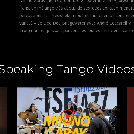
Minino Garay (né à Cordoba, le 2 septembre 1969) présen
Paris, un mélange très abouti de ses idées constamment ré
percussionniste irrésistible a joué et fait jouer la scène e
variété – de Dee Dee Bridgewater avec André Ceccarelli à 
Trotignon, en passant par tous les jeunes musiciens sans 
 Speaking Tango Video