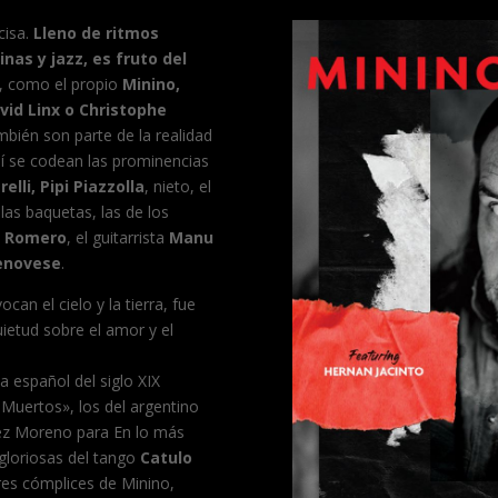
cisa.
Lleno de ritmos
nas y jazz, es fruto del
, como el propio
Minino,
avid Linx o Christophe
mbién son parte de la realidad
llí se codean las prominencias
elli, Pipi Piazzolla
, nieto, el
as baquetas, las de los
o Romero
, el guitarrista
Manu
Genovese
.
can el cielo y la tierra, fue
uietud sobre el amor y el
 español del siglo XIX
uertos», los del argentino
dez Moreno para En lo más
gloriosas del tango
Catulo
res cómplices de Minino,