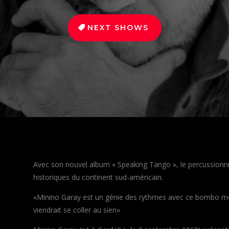
NEXT SHOWS
Avec son nouvel album « Speaking Tango », le percussionn
historiques du continent sud-américain.
«
Minino Garay est un génie des rythmes avec ce bombo mo
viendrait se coller au sien»