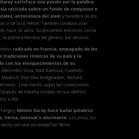
Garay satisface una pasión por la palabra
sía recitada sobre un fondo de compases e
tales, antecesora del slam
y heredera de los
tas o Gil Scot Heron. También conduce a un
cido hace 20 años. Su encuentro entonces con la
 la primera heroína del género, fue decisivo.
gentino
radicado en Francia, empapado de los
 tradiciones rítmicas de su país y la
ado con los enriquecimientos de su
(Mercedes Sosa, Raul Barboza, Cuarteto
m Maalouf, Dee Dee Bridgewater, Richard
e Terrason…) han hecho suyas las convicciones
Después de haberla rociado en sus últimos
ro a ella.
 Tango),
Minino Garay hace bailar palabras
, tierna, sensual o alucinante
. Los posa, los
ricia con una sinceridad sin filtros.