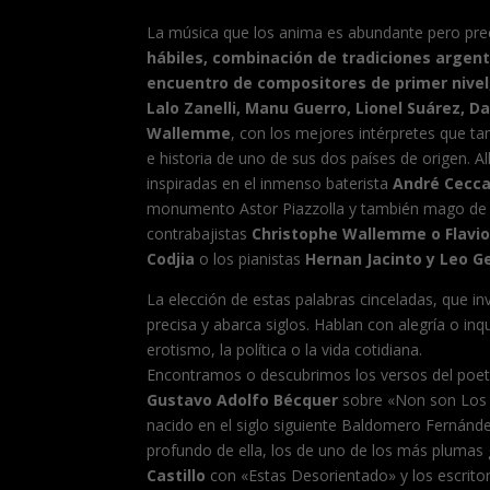
La música que los anima es abundante pero pre
hábiles, combinación de tradiciones argenti
encuentro de compositores de primer nivel
Lalo Zanelli, Manu Guerro, Lionel Suárez, D
Wallemme
, con los mejores intérpretes que ta
e historia de uno de sus dos países de origen. A
inspiradas en el inmenso baterista
André Ceccar
monumento Astor Piazzolla y también mago de l
contrabajistas
Christophe Wallemme o Flavi
Codjia
o los pianistas
Hernan Jacinto y Leo 
La elección de estas palabras cinceladas, que invo
precisa y abarca siglos. Hablan con alegría o inq
erotismo, la política o la vida cotidiana.
Encontramos o descubrimos los versos del poeta
Gustavo Adolfo Bécquer
sobre «Non son Los M
nacido en el siglo siguiente Baldomero Fernán
profundo de ella, los de uno de los más plumas 
Castillo
con «Estas Desorientado» y los escrito