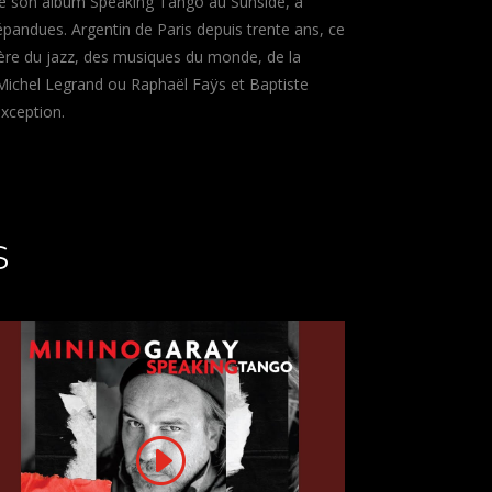
te son album Speaking Tango au Sunside, à
pandues. Argentin de Paris depuis trente ans, ce
ntière du jazz, des musiques du monde, de la
Michel Legrand ou Raphaël Faÿs et Baptiste
exception.
s